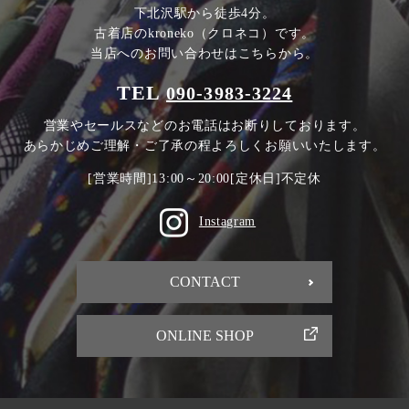
下北沢駅から徒歩4分。
古着店のkroneko（クロネコ）です。
当店へのお問い合わせはこちらから。
TEL
090-3983-3224
営業やセールスなどのお電話はお断りしております。
あらかじめご理解・ご了承の程よろしくお願いいたします。
[営業時間]13:00～20:00[定休日]不定休
Instagram
CONTACT
ONLINE SHOP