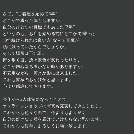
さて、”古着屋を始めて3年”
どこかで綴った気もしますが、
自分のひとつの目標でもあった”3年”
というのも、お店を始める前にどこかで聞いた
“3年続けられれば良い方”なんて言葉が
頭に残っていたからでしょうか。
そして場所は下北沢。
街を歩く度、所々景色が変わったりと、
どこか内心落ち着かない時がありますが、
不安定ながら、何とか形に出来ました。
これも皆様のおかげかと思います。
心より感謝しております。
今年から2人体制になったことで、
オンラインショップの写真も充実してきましたし、
これからも色々な面で、今よりもより良く
自分の好きな古着を届けていけたらなと思います。
これからも何卒、よろしくお願い致します。